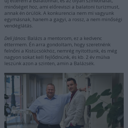
új étterem a Balatonnál, és az olyan színvonalat,
minőséget hoz, ami előreviszi a balatoni turizmust,
annak én örülök. A konkurencia nem mi vagyunk
egymásnak, hanem a gagyi, a rossz, a nem minőségi
vendéglátás.
Deli János:
Balázs a mentorom, ez a kedvenc
éttermem. Én arra gondoltam, hogy szeretnénk
felnőni a Kistücsökhöz, nemrég nyitottunk, és még
nagyon sokat kell fejlődnünk, és kb. 2 év múlva
leszünk azon a szinten, amin a Balázsék.