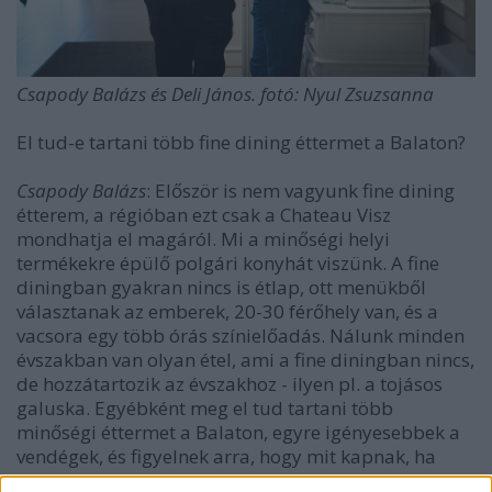
Csapody Balázs és Deli János. fotó: Nyul Zsuzsanna
El tud-e tartani több fine dining éttermet a Balaton?
Csapody Balázs
: Először is nem vagyunk fine dining
étterem, a régióban ezt csak a Chateau Visz
mondhatja el magáról. Mi a minőségi helyi
termékekre épülő polgári konyhát viszünk. A fine
diningban gyakran nincs is étlap, ott menükből
választanak az emberek, 20-30 férőhely van, és a
vacsora egy több órás színielőadás. Nálunk minden
évszakban van olyan étel, ami a fine diningban nincs,
de hozzátartozik az évszakhoz - ilyen pl. a tojásos
galuska. Egyébként meg el tud tartani több
minőségi éttermet a Balaton, egyre igényesebbek a
vendégek, és figyelnek arra, hogy mit kapnak, ha
elmennek étterembe.