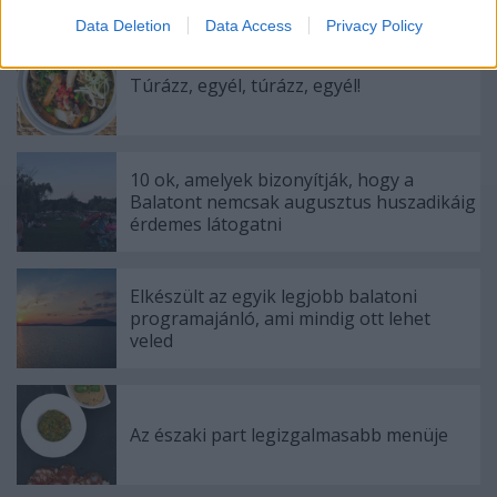
Ajánlott bejegyzések:
Data Deletion
Data Access
Privacy Policy
Túrázz, egyél, túrázz, egyél!
10 ok, amelyek bizonyítják, hogy a
Balatont nemcsak augusztus huszadikáig
érdemes látogatni
Elkészült az egyik legjobb balatoni
programajánló, ami mindig ott lehet
veled
Az északi part legizgalmasabb menüje