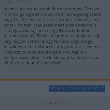
11 éve
Igenis legyen gulyás minden étteremben. Ez olyan,
mint ha görög étteremben nem lenne görög saláta
vagy tzatziki. Hozzá tartozik a kultúránkhoz, nem
lehet kihajítani csak azért, mert sokan máshol is
csinálják, esetleg nem elég jól (ami különben
feltűnően ritka!). Tessék megmutatni, hogyan kell,
vagy legyen variációk egy témára, vagy ahogy
tetszik. Ha már a Kistücsök iránymutató, legyen az:
dolgozzunk saját adottságainkból, régiónk
jellegzetességeiből. Ne lőjék magukat lábon ilyen
elhibázott identitáskereséssel.
SÜTI BEÁLLÍTÁSOK MÓDOSÍTÁSA
mobil
|
teljes