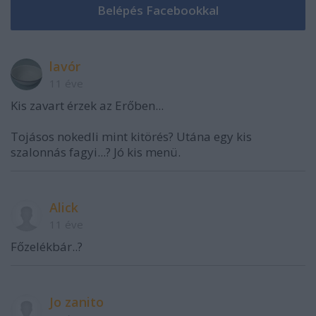
lavór
11 éve
Kis zavart érzek az Erőben...
Tojásos nokedli mint kitörés? Utána egy kis
szalonnás fagyi...? Jó kis menü.
Alick
11 éve
Főzelékbár..?
Jo zanito