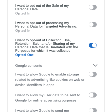
consent section.
Csapody Balázs:
A nyitvatartási idő. Drasztikusan
I want to opt-out of the Sale of my
Personal Data.
beavatkoznék: annak a helynek, amelyik nem
Opted In
hajlandó nyitva tartani május 1-től legalább
szeptember 30-ig, a nyári rövid szezonra nem adnék
I want to opt-out of processing my
Personal Data for Targeted Advertising.
nyitvatartási engedélyt. Legyen inkább szűkebb
Opted In
választék a főszezonon kívül, legyen kevesebb asztal,
de legyen nyitva a hely. Mert hiába van nagyon szép
I want to opt-out of Collection, Use,
Retention, Sale, and/or Sharing of my
idő szezon előtt és után, hiába lehet bringázni a
Personal Data that Is Unrelated with the
Balaton körül, az emberek nem jönnek le, mert nem
Purposes for which it was collected.
Opted Out
találnak nyitva tartó üzleteket.
Google consents
Deli János:
Én azt látom, hogy az elmúlt 40 év sémái
"beragadtak". Bemész egy csárdába, és ugyanaz van
I want to allow Google to enable storage
mindenhol. Ettől meg kellene szabadulni, vállalja be
related to advertising like cookies on web or
egy hely, hogy nem készít bográcsgulyást. Nálunk, a
device identifiers in apps.
Márgában például biztosan nem lesz, és egyelőre
halászlé sem. Ha meg igen, akkor egy kis csavarral.
I want to allow my user data to be sent to
Google for online advertising purposes.
A vendégek hozzáállása azért csak változott valamit
az elmúlt években.
I want to allow Google to send me