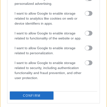
personalized advertising.
Csapody Balázs
: A gasztrokultúra nagyon sokat
I want to allow Google to enable storage
változott. A vendégek sokat utaznak, nemcsak a
related to analytics like cookies on web or
hagyományos fogásokat várják, és imádják az extra
device identifiers in apps.
ételeket. Tíz évvel ezelőtt elképzelhetetlen lett volna,
hogy egy olyan fogást, mint a "harcsafilé ropogós
I want to allow Google to enable storage
malacfüllel" a tányérra tegyünk, ma meg alig várják,
related to functionality of the website or app.
hogy legyen egy kis csavar. Az, ami a budapesti
vendéglátásban megindult, szépen gyűrűzik le -
I want to allow Google to enable storage
nemcsak a Balatonra, a vidéki városokba is.
related to personalization.
I want to allow Google to enable storage
related to security, including authentication
Címkék:
interjú
étterem
vendéglátás
gasztronómia
gasztró
functionality and fraud prevention, and other
büfé
csárda
street food
Balaton
Kistücsök
Csapody Balázs
user protection.
Márga Bisztró
Deli János
beach food
CONFIRM