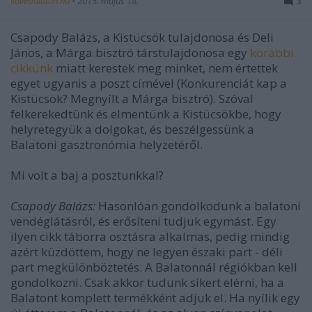
ilovebalaton.hu
•
2015. május 18.
3
Csapody Balázs, a Kistücsök tulajdonosa és Deli
János, a Márga bisztró társtulajdonosa egy
korábbi
cikkünk
miatt kerestek meg minket, nem értettek
egyet ugyanis a poszt címével (Konkurenciát kap a
Kistücsök? Megnyílt a Márga bisztró). Szóval
felkerekedtünk és
elmentünk a Kistücsökbe, hogy
helyretegyük a dolgokat, és beszélgessünk a
Balatoni gasztronómia helyzetéről.
Mi volt a baj a posztunkkal?
Csapody Balázs:
Hasonlóan gondolkodunk a balatoni
vendéglátásról, és erősíteni tudjuk egymást. Egy
ilyen cikk táborra osztásra alkalmas, pedig mindig
azért küzdöttem, hogy ne legyen északi part - déli
part megkülönböztetés. A Balatonnál régiókban kell
gondolkozni. Csak akkor tudunk sikert elérni, ha a
Balatont komplett termékként adjuk el. Ha nyílik egy