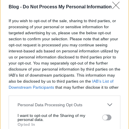
Blog -
Do Not Process My Personal Information
Deli János:
Ilyen árakon, amilyenekkel dolgozunk,
nagyon rossz ételeket is lehet enni.
If you wish to opt-out of the sale, sharing to third parties, or
processing of your personal or sensitive information for
Mi a helyzet a büfékkel? Azokra mindig is lesz igény.
targeted advertising by us, please use the below opt-out
section to confirm your selection. Please note that after your
Csapody Balázs:
Nem értek egyet azzal, hogy a
opt-out request is processed you may continue seeing
strandbüfék gulyást, bélszínt adnak. Olyan étlapot
interest-based ads based on personal information utilized by
tartanak a kis konyhákon, mint egy komoly
us or personal information disclosed to third parties prior to
étteremben. Ennek megvan az a veszélye, hogy a
your opt-out. You may separately opt-out of the further
vendég eszik ott valami rosszat, és azt mondja, hogy
disclosure of your personal information by third parties on the
nem is megyek el étterembe itt, mert minek. A büfék
IAB’s list of downstream participants. This information may
áruljanak egyszerű ételeket, igényes szendvicseket,
also be disclosed by us to third parties on the
IAB’s List of
salátákat, gyümölcsöket.
Downstream Participants
that may further disclose it to other
third parties.
Deli János:
A minőségi street food-ot, vagyis beach
Please note that this website/app uses one or more Google
food-ot imádnák a magyar vendégek. Ez egy komoly
Personal Data Processing Opt Outs
services and may gather and store information including but
piaci lehetőség most a Balatonnál.
not limited to your visit or usage behaviour. You may click to
I want to opt-out of the Sharing of my
personal data.
grant or deny consent to Google and its third-party tags to
Mi az, amin mindenképp változtatni kellene?
Opted In
use your data for below specified purposes in below Google