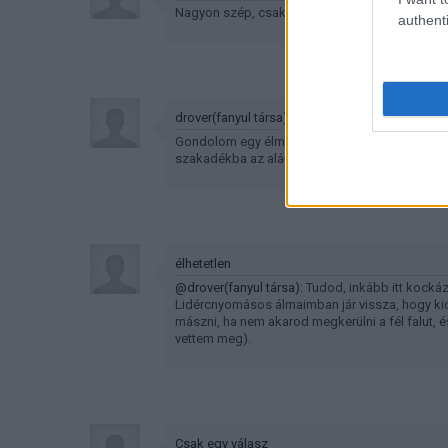
Nagyon szép, csak azt a ronda rózsaszín kana
authenti
drover(fanyul társa)
Gondolom egy élmény lesz az is, amikor egy vi
szakadékba az alámosódások miatt..Mint a kene
élhetetlen
@drover(fanyul társa)
: Tudod, inkább itt kockáz
Lidércnyomásos álmaimban jár vissza, hogy kic
mászni, ha nem akarod megkerülni a fél falut, és
vettem meg).
Csak egy válasz