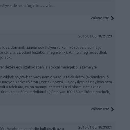
ályva, de ne is foglalkozz vele...
Válasz erre
2016.01.05. 18:25:23
a lösz dominál, hanem sok helyen vulkáni kőzet az alap, ha jól
rke kő, ami az ottani házakon megjelenik). Amitől még mosódhat,
jó sok.
erendezés egy szállodában is sokkal melegebb, személyre
 cikkek 99,9%-ban vagy nem olvasol a telek áráról (akármilyen jó
an nagyon kedvező áron jutottak hozzá. Ha egy ilyen ház nyilván nem
lt a telek ára, vajon mennyi lehetett? És el bírom-e én azt az
 esete az 50ezer dollárral ;-) Én olyan 100-150 millióra tippelnék,
Válasz erre
2016.01.05. 18:39:01
elés. Valahonnan mindig hallatszik az a