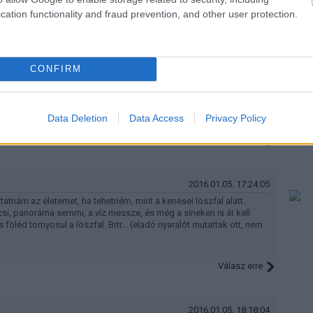
pé nem kellene oda
cation functionality and fraud prevention, and other user protection.
Válasz erre
CONFIRM
2016.01.05. 16:59:32
haros éjszakán megindul lefelé az egész hóbelebanc a
sei, földvári stb peremreépíteséknél..
Data Deletion
Data Access
Privacy Policy
Válasz erre
2016.01.05. 17:24:05
tatnám az életemet, ha tehetném, mint a kenesei löszfal alatt.
si, panoráma semmi, a víz messze, és még a síneken is át kell
 föléd tornyosul a löszfal. Brrr… (eladó nyaralót mutattak ott, nem
Válasz erre
2016.01.05. 18:18:04