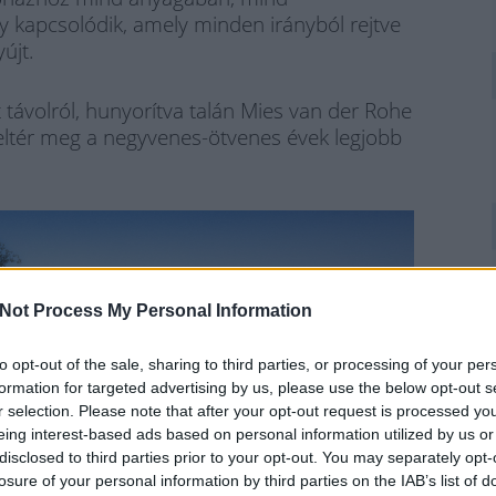
 kapcsolódik, amely minden irányból rejtve
újt.
t távolról, hunyorítva talán Mies van der Rohe
 beltér meg a negyvenes-ötvenes évek legjobb
Not Process My Personal Information
to opt-out of the sale, sharing to third parties, or processing of your per
formation for targeted advertising by us, please use the below opt-out s
r selection. Please note that after your opt-out request is processed y
eing interest-based ads based on personal information utilized by us or
disclosed to third parties prior to your opt-out. You may separately opt-
losure of your personal information by third parties on the IAB’s list of