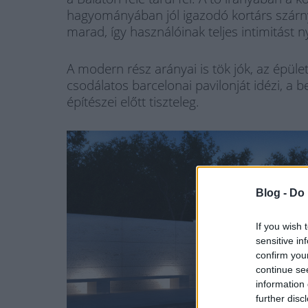
hagyományában jól igazodó kortárs szárny
marad, így használóinak teljes intimitást ny
A modern rész arányai is tök jók, az épüle
csodálatos barcelonai pavilonját idézi, a
építészei előtt tiszteleg.
Blog -
Do 
If you wish 
sensitive in
confirm you
continue se
information 
further disc