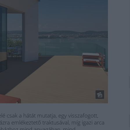
felé csak a hátát mutatja, egy visszafogott,
házra emlékeztető traktusával, míg igazi arca
a kőházhoz mind anyagában, mind