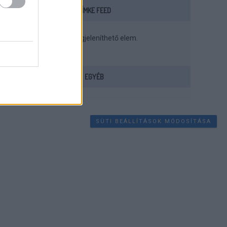
CÍMKE FEED
Nincs megjeleníthető elem.
EGYÉB
SÜTI BEÁLLÍTÁSOK MÓDOSÍTÁSA