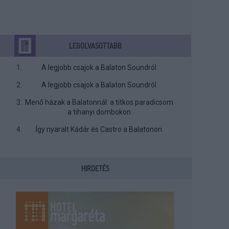
LEGOLVASOTTABB
A legjobb csajok a Balaton Soundról
A legjobb csajok a Balaton Soundról
Menő házak a Balatonnál: a titkos paradicsom
a tihanyi dombokon
Így nyaralt Kádár és Castro a Balatonon
HIRDETÉS