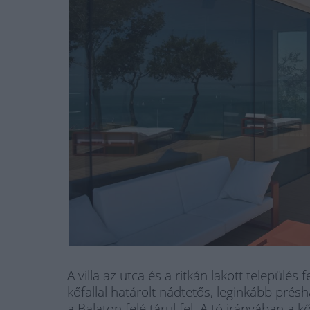
A villa az utca és a ritkán lakott település 
kőfallal határolt nádtetős, leginkább prés
a Balaton felé tárul fel. A tó irányában 