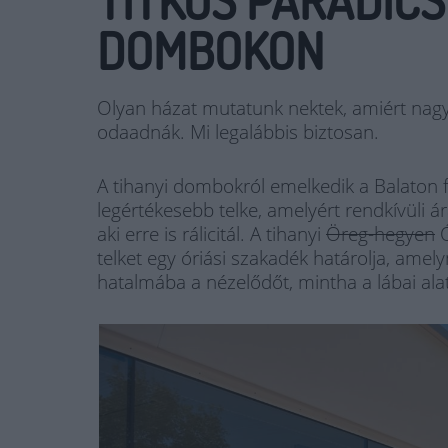
TITKOS PARADICS
DOMBOKON
Olyan házat mutatunk nektek, amiért na
odaadnák. Mi legalábbis biztosan.
A tihanyi dombokról emelkedik a Balaton f
legértékesebb telke, amelyért rendkívüli ár
aki erre is rálicitál. A tihanyi
Öreg-hegyen
Ó
telket egy óriási szakadék határolja, amely
hatalmába a nézelődőt, mintha a lábai alat