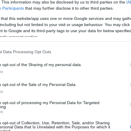
. This information may also be disclosed by us to third parties on the
IA
Participants
that may further disclose it to other third parties.
 that this website/app uses one or more Google services and may gath
including but not limited to your visit or usage behaviour. You may click 
 to Google and its third-party tags to use your data for below specifi
ogle consent section.
l Data Processing Opt Outs
mitáló pincerendszert is építettek benne. A
y évtizeddel később azonban a tulajdonos
o opt-out of the Sharing of my personal data.
 a ház bővítésével, mert azt egész évben
In
gyobb nappalira volt szüksége.
o opt-out of the Sale of my Personal Data.
nem tervezett elem jelent meg, mint a
In
zetesen medence is van, még jó.
to opt-out of processing my Personal Data for Targeted
ing.
In
o opt-out of Collection, Use, Retention, Sale, and/or Sharing
ersonal Data that Is Unrelated with the Purposes for which it
lected.