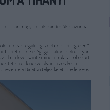
OM A TIHANYI
gyon sokan, nagyon sok mindenüket azonnal
ölé a tópart egyik legszebb, de kétségtelenül
at fizetettek, de még így is akadt volna olyan,
várban lévő, szinte minden rálátástól elzárt
nek tetejéről lenézve olyan érzés keríti
t heverne a Balaton teljes keleti medencéje.