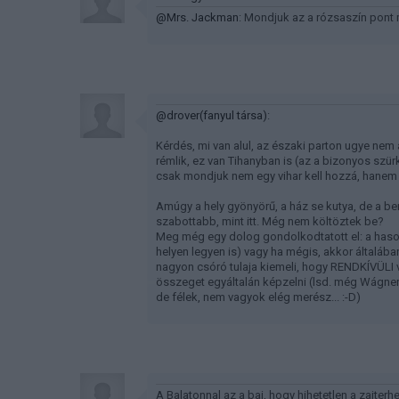
@Mrs. Jackman
: Mondjuk az a rózsaszín pont m
@drover(fanyul társa)
:
Kérdés, mi van alul, az északi parton ugye nem 
rémlik, ez van Tihanyban is (az a bizonyos szü
csak mondjuk nem egy vihar kell hozzá, hanem 
Amúgy a hely gyönyörű, a ház se kutya, de a b
szabottabb, mint itt. Még nem költöztek be?
Meg még egy dolog gondolkodtatott el: a hason
helyen legyen is) vagy ha mégis, akkor általáb
nagyon csóró tulaja kiemeli, hogy RENDKÍVÜLI vo
összeget egyáltalán képzelni (lsd. még Wágner úr
de félek, nem vagyok elég merész... :-D)
A Balatonnal az a baj, hogy hihetetlen a zajterh