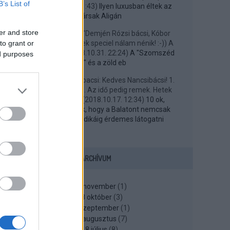
B’s List of
48 ...
(
2019.04.21. 21:43
)
Ilyen luxusban éltek az
elvtársak Aligán
er and store
geegee:
@funfun: "Demjén Rózsi bácsi, Kóbor
to grant or
János bácsi," Na, ezek speciel nálam nénik! :-)) A
Demjén még ...
(
2018.10.31. 22:24
)
A "Szomszéd
ed purposes
kertje" és a zöld eb
ggourmet:
@Nancsibacsi: Kedves Nancsibácsi! 1.
Október közepe van. Az idő pedig remek. Hetek
óta. 2. Szabads...
(
2018.10.17. 12:34
)
10 ok,
amelyek bizonyítják, hogy a Balatont nemcsak
augusztus huszadikáig érdemes látogatni
ARCHÍVUM
2018 november
(
1
)
2018 október
(
3
)
2018 szeptember
(
1
)
2018 augusztus
(
7
)
2018 július
(
8
)