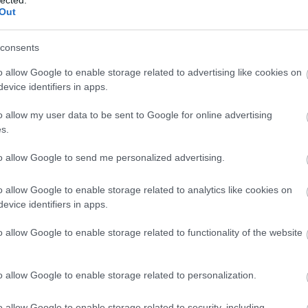
Out
consents
o allow Google to enable storage related to advertising like cookies on
 BEJEGYZÉSEK:
evice identifiers in apps.
o allow my user data to be sent to Google for online advertising
s.
to allow Google to send me personalized advertising.
o allow Google to enable storage related to analytics like cookies on
evice identifiers in apps.
o allow Google to enable storage related to functionality of the website
o allow Google to enable storage related to personalization.
2016.01.05. 12:55:49
o allow Google to enable storage related to security, including