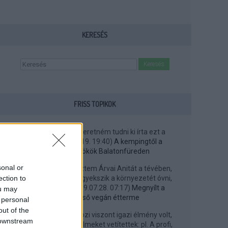
KERESÉS
FRISS TOPIKOK
Szeibert Attila:
Szeretném tudni ki írta ezt a
cikket?
(
2021.01.19. 19:40
)
A kempingtől a
Helkáig: ügynökök Balatonfüreden
sonal or
IsisOsiris:
Most néztem Árvai Anitát a tévében,
ection to
aki elmondta, hogy igyekszik a környezetét óvni,
védeni, stb. ...
(
2019.07.28. 07:17
)
Megnyílt a
ou may
Balaton első vegán étterme
 personal
out of the
SA45528:
...a kertmozi viszont igazi élmény volt,
 downstream
mert premier előtti filmeket vetítettek: pl. A profi,