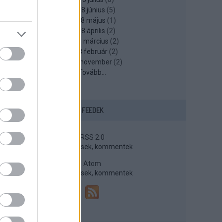
2018 június
(
5
)
2018 május
(
1
)
2018 április
(
2
)
2018 március
(
2
)
2018 február
(
2
)
2017 november
(
2
)
Tovább
...
FEEDEK
RSS 2.0
bejegyzések
,
kommentek
Atom
bejegyzések
,
kommentek