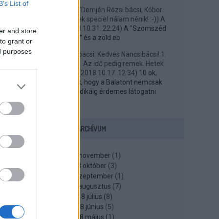
B’s List of
geegee:
@funfun: "Demjén Rózsi bácsi, Kóbor
János bácsi," Na, ezek speciel nálam nénik! :-)) A
Demjén még ...
(
2018.10.31. 22:24
)
A "Szomszéd
er and store
kertje" és a zöld eb
to grant or
ed purposes
ggourmet:
@Nancsibacsi: Kedves Nancsibácsi! 1.
Október közepe van. Az idő pedig remek. Hetek
óta. 2. Szabads...
(
2018.10.17. 12:34
)
10 ok,
amelyek bizonyítják, hogy a Balatont nemcsak
augusztus huszadikáig érdemes látogatni
ARCHÍVUM
2018 november
(
1
)
2018 október
(
3
)
2018 szeptember
(
1
)
2018 augusztus
(
7
)
2018 július
(
8
)
2018 június
(
5
)
2018 május
(
1
)