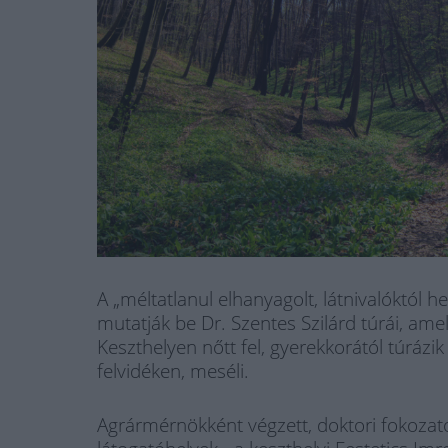
A „méltatlanul elhanyagolt, látnivalóktól 
mutatják be Dr. Szentes Szilárd túrái, ame
Keszthelyen nőtt fel, gyerekkorától túrázi
felvidéken, meséli.
Agrármérnökként végzett, doktori fokozato