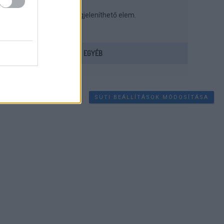
Nincs megjeleníthető elem.
EGYÉB
SÜTI BEÁLLÍTÁSOK MÓDOSÍTÁSA