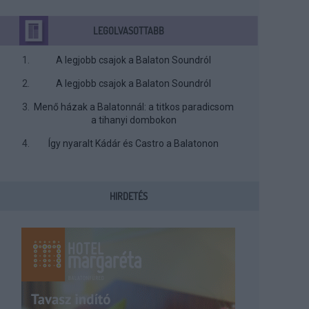
LEGOLVASOTTABB
A legjobb csajok a Balaton Soundról
A legjobb csajok a Balaton Soundról
Menő házak a Balatonnál: a titkos paradicsom
a tihanyi dombokon
Így nyaralt Kádár és Castro a Balatonon
HIRDETÉS