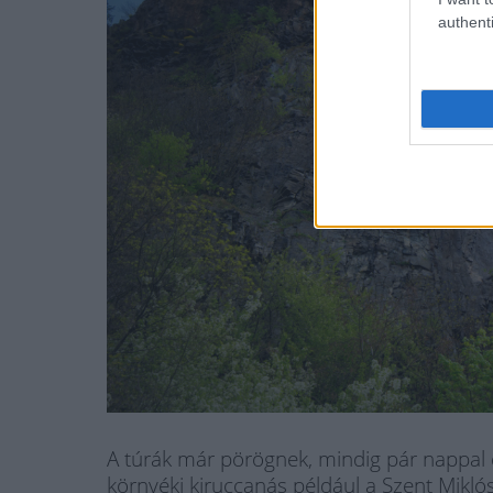
authenti
A túrák már pörögnek, mindig pár nappal el
környéki kiruccanás például a Szent Miklós-v