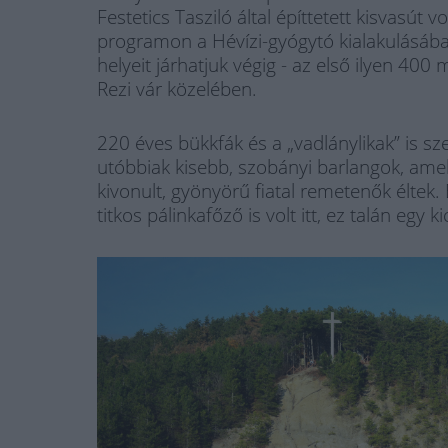
Festetics Tasziló által építtetett kisvasút 
programon a Hévízi-gyógytó kialakulásában
helyeit járhatjuk végig - az első ilyen 400
Rezi vár közelében.
220 éves bükkfák és a „vadlánylikak” is sz
utóbbiak kisebb, szobányi barlangok, ame
kivonult, gyönyörű fiatal remetenők éltek.
titkos pálinkafőző is volt itt, ez talán egy 