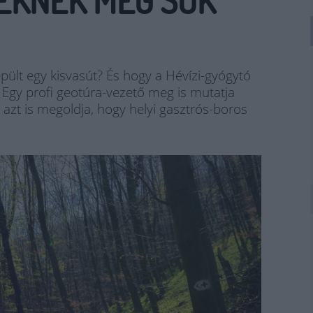
ÉKNEK MÉG SOK
pült egy kisvasút? És hogy a Hévízi-gyógytó
Egy profi geotúra-vezető meg is mutatja
 azt is megoldja, hogy helyi gasztrós-boros