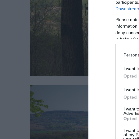
participants
Downstream 
Please note
information 
deny consent
in below Go
Persona
I want t
Opted 
I want t
Opted 
I want 
Advertis
Opted 
I want t
of my P
was col