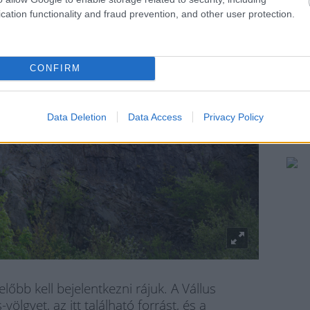
cation functionality and fraud prevention, and other user protection.
CONFIRM
Data Deletion
Data Access
Privacy Policy
őbb kell bejelentkezni rájuk. A Vállus
ölgyet, az itt található forrást, és a