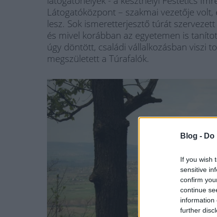
látogatóhelyek - a keszthelyi Festetics Im
Látogatóközpont – szakmai vezetője volt, 
lesz. Sok ismeretterjesztő túrát szerveze
és mivel korábban az egyetemen is tanítot
úgy döntött, családi vállalkozásban viszi t
megszületett a Túrafalók.
Blog -
Do 
If you wish 
sensitive in
confirm you
continue se
information 
further disc