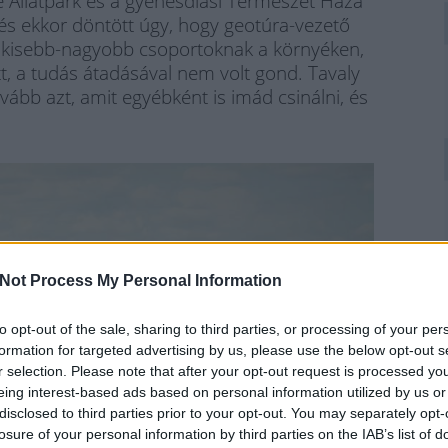
re Állatpark és a gyenesdiási Természet Háza
és ekkor döntött úgy, hogy geotúra-vezető
tt kisebb-nagyobb csoportoknak a környéken,
t, a tudás átadásával nem volt gond. Tavaly
ovább azt, amit egyébként is imád csinálni, és
Not Process My Personal Information
to opt-out of the sale, sharing to third parties, or processing of your per
formation for targeted advertising by us, please use the below opt-out s
r selection. Please note that after your opt-out request is processed y
eing interest-based ads based on personal information utilized by us or
disclosed to third parties prior to your opt-out. You may separately opt-
losure of your personal information by third parties on the IAB’s list of