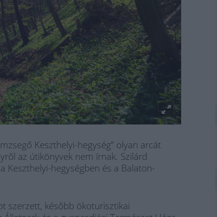
hemzsegő Keszthelyi-hegység” olyan arcát
lyről az útikönyvek nem írnak. Szilárd
k a Keszthelyi-hegységben és a Balaton-
t szerzett, később ökoturisztikai