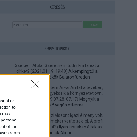
KERESÉS
FRISS TOPIKOK
Szeibert Attila:
Szeretném tudni ki írta ezt a
cikket?
(
2021.01.19. 19:40
)
A kempingtől a
Helkáig: ügynökök Balatonfüreden
IsisOsiris:
Most néztem Árvai Anitát a tévében,
aki elmondta, hogy igyekszik a környezetét óvni,
védeni, stb. ...
(
2019.07.28. 07:17
)
Megnyílt a
sonal or
Balaton első vegán étterme
ection to
ou may
SA45528:
...a kertmozi viszont igazi élmény volt,
 personal
mert premier előtti filmeket vetítettek: pl. A profi,
out of the
48 ...
(
2019.04.21. 21:43
)
Ilyen luxusban éltek az
 downstream
elvtársak Aligán