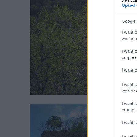
Opted 
Google 
I want t
web or d
I want t
purpose
I want 
I want t
web or d
I want t
or app.
I want t
I want t