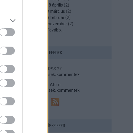
2018 április
(
2
)
2018 március
(
2
)
2018 február
(
2
)
2017 november
(
2
)
Tovább
...
FEEDEK
RSS 2.0
bejegyzések
,
kommentek
Atom
bejegyzések
,
kommentek
CÍMKE FEED