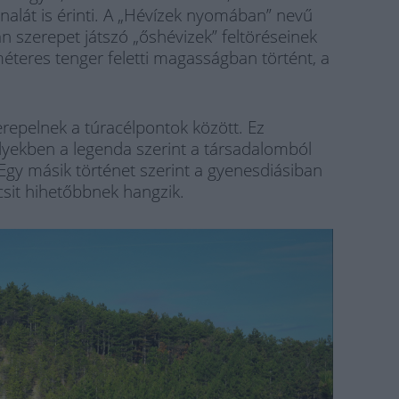
vonalát is érinti. A „Hévízek nyomában” nevű
 szerepet játszó „őshévizek” feltöréseinek
 méteres tenger feletti magasságban történt, a
erepelnek a túracélpontok között. Ez
lyekben a legenda szerint a társadalomból
 Egy másik történet szerint a gyenesdiásiban
kicsit hihetőbbnek hangzik.