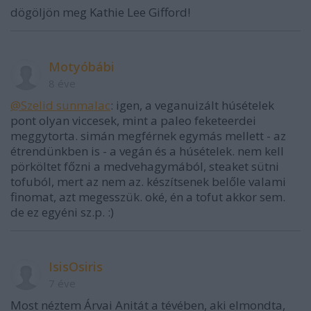
dögöljön meg Kathie Lee Gifford!
Motyóbábi
8 éve
@Szelid sunmalac
: igen, a veganuizált húsételek
pont olyan viccesek, mint a paleo feketeerdei
meggytorta. simán megférnek egymás mellett - az
étrendünkben is - a vegán és a húsételek. nem kell
pörköltet főzni a medvehagymából, steaket sütni
tofuból, mert az nem az. készítsenek belőle valami
finomat, azt megesszük. oké, én a tofut akkor sem.
de ez egyéni sz.p. :)
IsisOsiris
7 éve
Most néztem Árvai Anitát a tévében, aki elmondta,