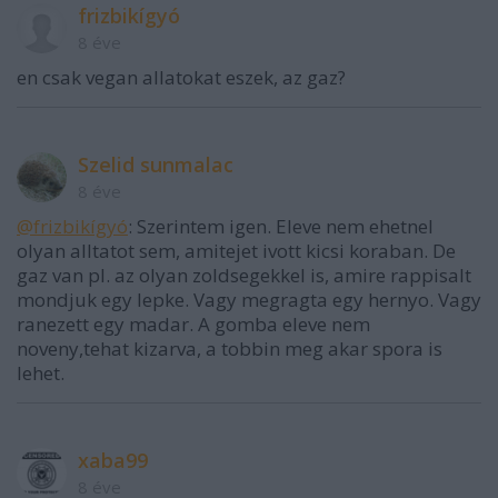
frizbikígyó
8 éve
en csak vegan allatokat eszek, az gaz?
Szelid sunmalac
8 éve
@frizbikígyó
: Szerintem igen. Eleve nem ehetnel
olyan alltatot sem, amitejet ivott kicsi koraban. De
gaz van pl. az olyan zoldsegekkel is, amire rappisalt
mondjuk egy lepke. Vagy megragta egy hernyo. Vagy
ranezett egy madar. A gomba eleve nem
noveny,tehat kizarva, a tobbin meg akar spora is
lehet.
xaba99
8 éve