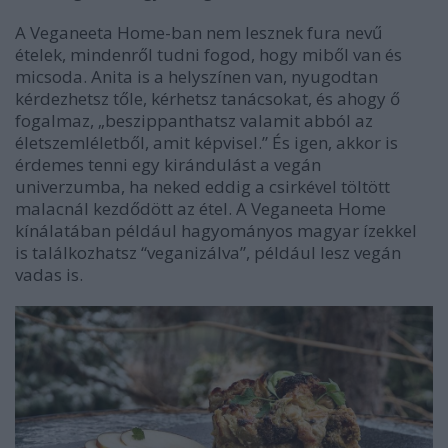
A Veganeeta Home-ban nem lesznek fura nevű
ételek, mindenről tudni fogod, hogy miből van és
micsoda. Anita is a helyszínen van, nyugodtan
kérdezhetsz tőle, kérhetsz tanácsokat, és ahogy ő
fogalmaz, „beszippanthatsz valamit abból az
életszemléletből, amit képvisel.” És igen, akkor is
érdemes tenni egy kirándulást a vegán
univerzumba, ha neked eddig a csirkével töltött
malacnál kezdődött az étel. A Veganeeta Home
kínálatában például hagyományos magyar ízekkel
is találkozhatsz “veganizálva”, például lesz vegán
vadas is.