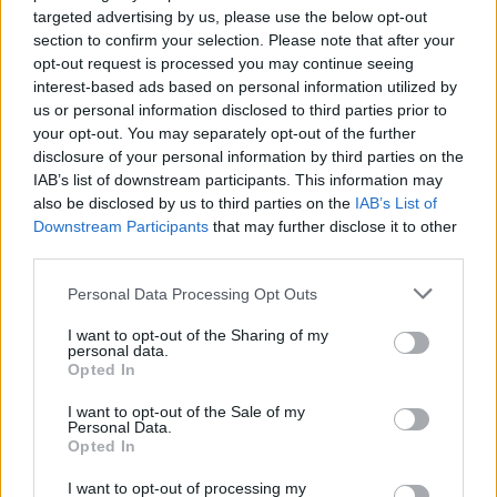
targeted advertising by us, please use the below opt-out
Ne csak zöldségekre számíts, az a’la carte étlap
section to confirm your selection. Please note that after your
mellett a napi menüben minden nap szerepel leves,
opt-out request is processed you may continue seeing
főétel és egy desszert is. Ezenkívül frissensültek,
interest-based ads based on personal information utilized by
saláták humusz, csatnik, és Veganeeta kedvenceit, a
us or personal information disclosed to third parties prior to
curry-ket is kipróbálhatod. Készülnek
kenyerek,
your opt-out. You may separately opt-out of the further
kakaós-és fahéjas csigák, hummusz, a
disclosure of your personal information by third parties on the
padlizsánkrém és mindenféle szószok,
IAB’s list of downstream participants. This information may
természetesen állati fehérjementesen.
also be disclosed by us to third parties on the
IAB’s List of
Downstream Participants
that may further disclose it to other
Ha vegán vagy, és eddig nem találtál olyan éttermet
third parties.
a Balatonnál ahol neked is van választék, feltétlenül
Please note that this website/app uses one or more Google
Personal Data Processing Opt Outs
itt a helyed. Ha nem vagy vegán, vagy valamilyen
services and may gather and store information including but
ételallergiával, intoleranciával éled a
not limited to your visit or usage behaviour. You may click to
I want to opt-out of the Sharing of my
mindennapjaid, végre nyugodtan végigehetsz egy
personal data.
grant or deny consent to Google and its third-party tags to
menüsort anélkül, hogy állandóan az összetevőkön
Opted In
use your data for below specified purposes in below Google
kelljen paráznod. És ahogy korábban is írtuk, akkor
consent section.
I want to opt-out of the Sale of my
is ajánljuk, ha mindent megehetsz, de nyitott vagy az
Personal Data.
újdonságokra.
Opted In
I want to opt-out of processing my
fotók: Veganeeta Home facebook, veganeeta.com