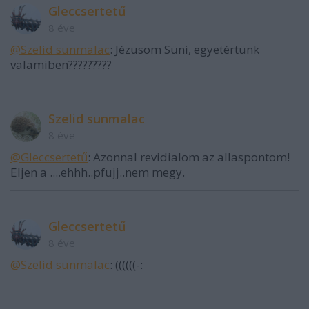
Gleccsertetű
8 éve
@Szelid sunmalac
: Jézusom Süni, egyetértünk
valamiben?????????
Szelid sunmalac
8 éve
@Gleccsertetű
: Azonnal revidialom az allaspontom!
Eljen a ....ehhh..pfujj..nem megy.
Gleccsertetű
8 éve
@Szelid sunmalac
: ((((((-: