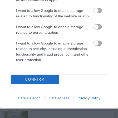
I want to allow Google to enable storage
Kincskeresés a Balaton-felvidéken
related to functionality of the website or app.
I want to allow Google to enable storage
related to personalization.
10 ok, amelyek bizonyítják, hogy a
Balatont nemcsak augusztus huszadikáig
I want to allow Google to enable storage
érdemes látogatni
related to security, including authentication
functionality and fraud prevention, and other
user protection.
Nemcsak kávéfüggőknek: Füred legjobb
kávézója
CONFIRM
A legjobb csajok a Balaton Soundról
Data Deletion
Data Access
Privacy Policy