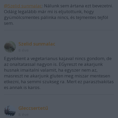
@Szelid sunmalac
: Nálunk sem ártana ezt bevezetni.
Odáig legalább már mi is eljutottunk, hogy
gyümölcsmentes pálinka nincs, és tejmentes tejföl
sem.
Szelid sunmalac
8 éve
Egyebkent a vegetarianus kajaval nincs gondom, de
az onaltatassal nagyon is. EGyreszt ne akarjunk
husnak imaitalni valamit, ha egyszer nem az,
masreszt ne akarjunk gluten meg miszar mentesen
etkezni, ha semmi szukseg ra. Mert ez parasztvakitas
es annak is karos.
Gleccsertetű
8 éve