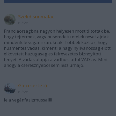
Szelid sunmalac
8 éve
Franciaorzagbna nagyon helyesen most tiltottak be,
hogy tejtermek, vagy huseredetu etelek nevet ajdak
mindenfele vegan szaroknak. Tobbek kozt az, hogy
husmentes vadas, kimeriti a nagy nyilvanossag elott
elkovetett hazugasag es felrevezetes biznoyitott
tenyet. A vadas alapja a vadhus, attol VAD-as. Mint
ahogy a cseresznyebol sem lesz urhajo.
Gleccsertetű
8 éve
le a vegánfasizmussal!!!