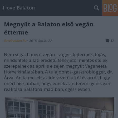
I love Balaton
Megnyílt a Balaton első vegán
étterme
ilovebalaton.hu
•
2018. április 22.
12
Nem vega, hanem vegán - vagyis tejtermék, tojás,
mindenféle állati eredetű fehérjétől mentes ételek
szerepelnek az április elsején megnyílt Veganeeta
Home kínálatában. A tulajdonos-gasztroblogger, dr.
Árvai Anita mesélt az ide vezető útról és arról, hogy
miért hisz abban, hogy ennek az étterem igenis van
realitása Balatonalmádiban, egész évben.