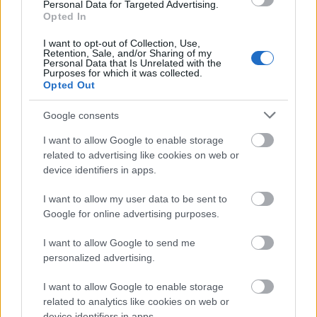
Personal Data for Targeted Advertising.
Opted In
Veganeeta Home
Balatonalmádi, Baross Gábor u. 2/b (Tulipán udvar)
I want to opt-out of Collection, Use,
Retention, Sale, and/or Sharing of my
06706040082
Personal Data that Is Unrelated with the
Purposes for which it was collected.
Opted Out
Nyitva: K-CS: 7.30-18.30, P-Szo: 7.30-22.00, V: 8-16h
Google consents
I want to allow Google to enable storage
related to advertising like cookies on web or
device identifiers in apps.
Címkék:
étterem
vega
gasztronómia
gasztró
balatonalmádi
I want to allow my user data to be sent to
gluténmentes
laktózmentes
vegán
ebédmenü
Balaton
Google for online advertising purposes.
veganeeta
veganeeta home
I want to allow Google to send me
personalized advertising.
I want to allow Google to enable storage
Ajánlott bejegyzések:
related to analytics like cookies on web or
device identifiers in apps.