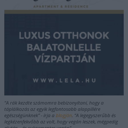
“A rák kezdte számomra bebizonyítani, hogy a
táplálkozás az egyik legfontosabb alappillére
egészségünknek” - írja a
blogján
. “A legegyszerűbb és
legkézenfekvőbb az volt, hogy vegán leszek, mégpedig
glutén – és cukormentes vegán”.