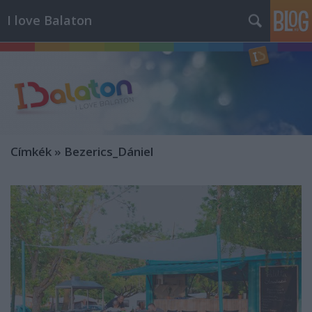
I love Balaton
Címkék
»
Bezerics_Dániel