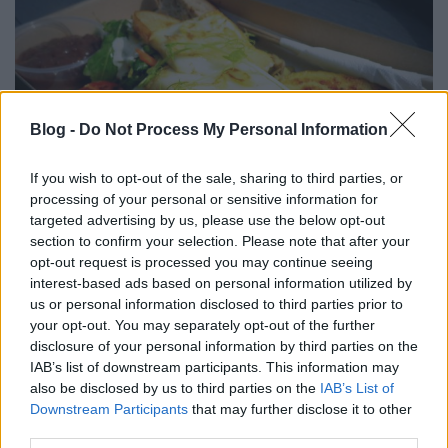
Blog -
Do Not Process My Personal Information
If you wish to opt-out of the sale, sharing to third parties, or
processing of your personal or sensitive information for
targeted advertising by us, please use the below opt-out
section to confirm your selection. Please note that after your
Büféforradalommal indul a nyár a
opt-out request is processed you may continue seeing
interest-based ads based on personal information utilized by
Balatonon
us or personal information disclosed to third parties prior to
ilovebalaton.hu
•
2017. május 31.
1
your opt-out. You may separately opt-out of the further
disclosure of your personal information by third parties on the
IAB’s list of downstream participants. This information may
Folytatódik a balatoni street food, vagyis beach
also be disclosed by us to third parties on the
IAB’s List of
food-projekt. Az idén még több hely nyílik, és még
Downstream Participants
that may further disclose it to other
izgalmasabb ételek közül választhatsz az
third parties.
infralámpás hekk és a mélyhűtött pogácsás klasszik