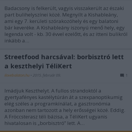
Badacsony is felkerült, vagyis visszakerült az északi
part bulihelyszínei közé. Megnyílt a Kishableány,
ami egy 7. kerületi szórakozóhely és egy balatoni
bár keveréke. A Kishableány iszonyú menő hely, egy
legenda volt - kb. 30 évvel ezelőtt, és az itteni bulikról
inkább a…
Streetfood harcsával: borbisztró lett
a keszthelyi TéliKert
ilovebalaton.hu
•
2015. február 09.
1
Imádjuk Keszthelyt. A fullos strandoktól a
gyertyafényes kastélytúrán át a szexpanoptikumig
elég széles a programkínálat, a gasztronómia
azonban nem tartozott a hely erősségei közé. Eddig.
A Fröccsterasz téli bázisa, a TéliKert ugyanis
hivatalosan is „borbisztró” lett. A…