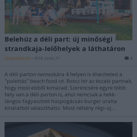
Belehúz a déli part: új minőségi
strandkaja-lelőhelyek a láthatáron
ilovebalaton.hu
•
2018. június 21.
0
A déli parton nemsokára 4 helyen is élvezheted a
"palettás" beach food-ot. Rossz hír az északi partnak,
hogy most ebből kimarad. Szerencsére egyre több
hely van a déli parton is, ahol nemcsak a hekk-
lángos-fagyasztott húspogácsás burger uralta
kínálatból választhatsz. Most néhány régi-új…