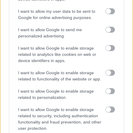
ilovebalaton.hu
•
2017. március 21.
8
I want to allow my user data to be sent to
Google for online advertising purposes.
Sajtkrém, bébispenót, marinált ponty és
I want to allow Google to send me
fokhagyakompót egy bagelnek tűnő kifliben.
personalized advertising.
Bemutatjuk a pulled pontyot. Nemrég cseréltük le a
télikabátot, de már azon pörgünk, mivel fogjuk
I want to allow Google to enable storage
pótolni a strandon a kalóriákat. És nemcsak mi,
related to analytics like cookies on web or
hanem a palettások is. A balatoni street food-őrület
device identifiers in apps.
tényleg nemcsak…
I want to allow Google to enable storage
related to functionality of the website or app.
I want to allow Google to enable storage
related to personalization.
I want to allow Google to enable storage
related to security, including authentication
functionality and fraud prevention, and other
user protection.