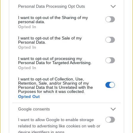
hamburgerek helyett. Olyan alapanyagokat is
Please note that this website/app uses one or more Google
Personal Data Processing Opt Outs
bevetnek, amikről soha nem gondoltuk volna, hogy
services and may gather and store information including but
egy strandon…
not limited to your visit or usage behaviour. You may click to
I want to opt-out of the Sharing of my
personal data.
grant or deny consent to Google and its third-party tags to
Opted In
use your data for below specified purposes in below Google
consent section.
I want to opt-out of the Sale of my
Personal Data.
Opted In
I want to opt-out of processing my
Personal Data for Targeted Advertising.
Opted In
I want to opt-out of Collection, Use,
Retention, Sale, and/or Sharing of my
Personal Data that Is Unrelated with the
Purposes for which it was collected.
Opted Out
Google consents
I want to allow Google to enable storage
Itt a legújabb strandkaja: pulled
related to advertising like cookies on web or
ponty
device identifiers in apps.