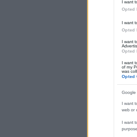
I want t
Opted 
I want t
Opted 
I want 
Advertis
Opted 
I want t
of my P
was col
Opted 
Google 
I want t
web or d
I want t
purpose