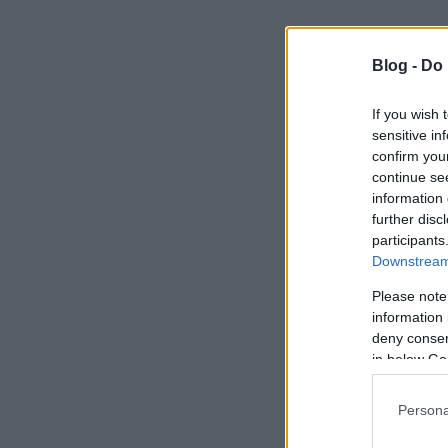
Blog -
Do 
If you wish 
sensitive in
confirm you
continue se
information 
further disc
participants
Downstream 
Please note
information 
deny consent
in below Go
Persona