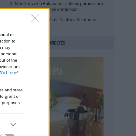
Menő házak a Balatonnál: a titkos paradicsom
a tihanyi dombokon
Így nyaralt Kádár és Castro a Balatonon
sonal or
ection to
HIRDETÉS
ou may
 personal
out of the
 downstream
B’s List of
er and store
to grant or
ed purposes