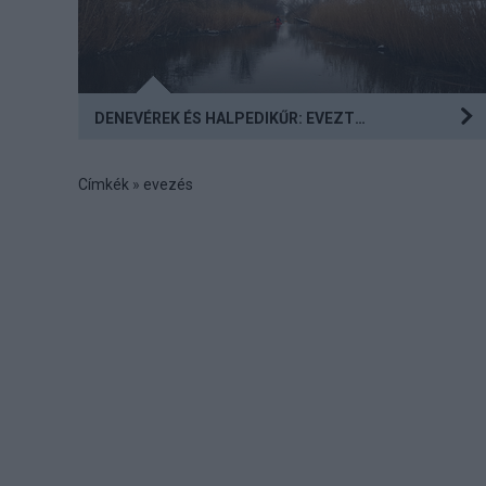
Feltéve, ha nem parázol…
DENEVÉREK ÉS HALPEDIKŰR: EVEZTÉL MÁR HÉVÍZEN?
Címkék
»
evezés