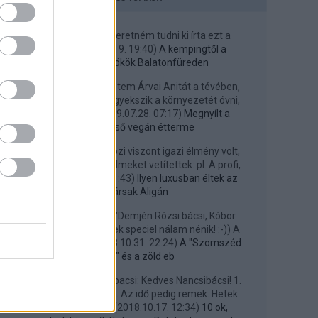
Szeibert Attila:
Szeretném tudni ki írta ezt a
cikket?
(
2021.01.19. 19:40
)
A kempingtől a
Helkáig: ügynökök Balatonfüreden
IsisOsiris:
Most néztem Árvai Anitát a tévében,
aki elmondta, hogy igyekszik a környezetét óvni,
védeni, stb. ...
(
2019.07.28. 07:17
)
Megnyílt a
Balaton első vegán étterme
SA45528:
...a kertmozi viszont igazi élmény volt,
mert premier előtti filmeket vetítettek: pl. A profi,
48 ...
(
2019.04.21. 21:43
)
Ilyen luxusban éltek az
elvtársak Aligán
geegee:
@funfun: "Demjén Rózsi bácsi, Kóbor
János bácsi," Na, ezek speciel nálam nénik! :-)) A
Demjén még ...
(
2018.10.31. 22:24
)
A "Szomszéd
kertje" és a zöld eb
ggourmet:
@Nancsibacsi: Kedves Nancsibácsi! 1.
Október közepe van. Az idő pedig remek. Hetek
óta. 2. Szabads...
(
2018.10.17. 12:34
)
10 ok,