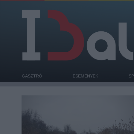
GASZTRÓ
ESEMÉNYEK
S
A Hévízi-csatorna tavasztól őszig jó alternatíva
azoknak, akik csak csobbannának egyet egy
meleg vizű patakban, ingyen - és nem bánják, ha
nincs infrastruktúra. A kifolyó azonban a téli és a
kora tavaszi időszakban is nagyon szuper
program, igaz, nem fürdésre, hanem evezésre.