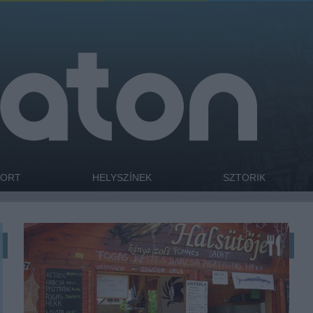
PORT
HELYSZÍNEK
SZTORIK
Ha jártál már a káptalantóti vagy a hévízi termelői
piacon, biztosan megtörtént veled is, hogy
egyszer csak megcsapta az orrod a füstölt hal
illata/szaga. (A füstölt hal elég megosztó cucc) Ez
a pult Kánya Zolihoz tartozik, aki saját füstölésű
halait árulja. Van egy…