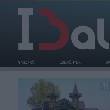
GASZTRÓ
ESEMÉNYEK
S
Keszthely és környéke a Balaton egyik
legizgalmasabb régiója, akár kulturális, akár
gasztronómiai élményeket, akár aktív
kikapcsolódást keresel. De akkor sem fogsz
csalódni, ha neked a nyaralás csak wellnesst és
strandolást jelent. A teljesen összeépült