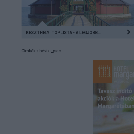
Gyenesdiáson és…
KESZTHELYI TOPLISTA - A LEGJOBB HELYEK
Címkék
»
hévízi_piac