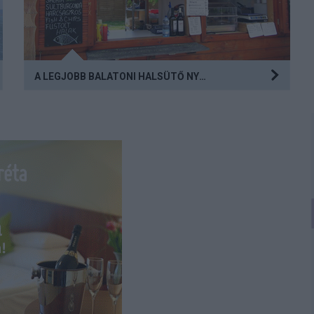
A LEGJOBB BALATONI HALSÜTŐ NYOMÁBAN: KÁNYA ZOLI