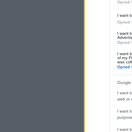
Opted 
I want t
Opted 
I want 
Advertis
Opted 
I want t
of my P
was col
Opted 
Google 
I want t
web or d
I want t
purpose
I want 