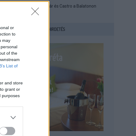
Így nyaralt Kádár és Castro a Balatonon
sonal or
HIRDETÉS
ection to
ou may
 personal
out of the
 downstream
B’s List of
er and store
to grant or
ed purposes