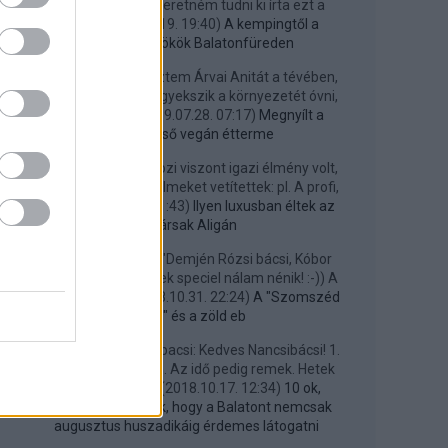
Szeibert Attila:
Szeretném tudni ki írta ezt a
cikket?
(
2021.01.19. 19:40
)
A kempingtől a
Helkáig: ügynökök Balatonfüreden
IsisOsiris:
Most néztem Árvai Anitát a tévében,
aki elmondta, hogy igyekszik a környezetét óvni,
védeni, stb. ...
(
2019.07.28. 07:17
)
Megnyílt a
Balaton első vegán étterme
SA45528:
...a kertmozi viszont igazi élmény volt,
mert premier előtti filmeket vetítettek: pl. A profi,
48 ...
(
2019.04.21. 21:43
)
Ilyen luxusban éltek az
elvtársak Aligán
geegee:
@funfun: "Demjén Rózsi bácsi, Kóbor
János bácsi," Na, ezek speciel nálam nénik! :-)) A
Demjén még ...
(
2018.10.31. 22:24
)
A "Szomszéd
kertje" és a zöld eb
ggourmet:
@Nancsibacsi: Kedves Nancsibácsi! 1.
Október közepe van. Az idő pedig remek. Hetek
óta. 2. Szabads...
(
2018.10.17. 12:34
)
10 ok,
amelyek bizonyítják, hogy a Balatont nemcsak
augusztus huszadikáig érdemes látogatni