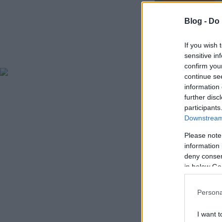
Blog -
Do 
If you wish 
sensitive in
confirm you
continue se
information 
further disc
participants
Downstream 
Please note
information 
deny consent
in below Go
Persona
I want t