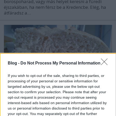
borospoharad, vagy más helyet keresni a füredi
éjszakában, ha nem férsz be a Kredencbe. Elég, ha
átfáradsz a…
Blog -
Do Not Process My Personal Information
If you wish to opt-out of the sale, sharing to third parties, or
processing of your personal or sensitive information for
targeted advertising by us, please use the below opt-out
section to confirm your selection. Please note that after your
opt-out request is processed you may continue seeing
interest-based ads based on personal information utilized by
2000 alatt a Balatonon: Pulled pork
us or personal information disclosed to third parties prior to
szendvics, Kredenc Borbisztró
your opt-out. You may separately opt-out of the further