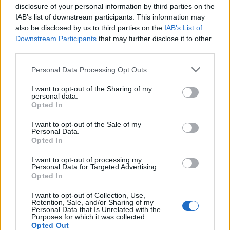
disclosure of your personal information by third parties on the
ilovebalaton.hu
•
2016. június 29.
0
IAB’s list of downstream participants. This information may
also be disclosed by us to third parties on the
IAB’s List of
A hetedik szezonját kezdő Kredenc Borbisztró a
Downstream Participants
that may further disclose it to other
menő budapesti borbárok és a vidéki borospincék
third parties.
közös halmazában található, a füredi borbisztró
Please note that this website/app uses one or more Google
saját kategóriájának egyetlen képviselője, kötelező
Personal Data Processing Opt Outs
services and may gather and store information including but
program mindenkinek, aki Balatonfüred közelében
not limited to your visit or usage behaviour. You may click to
I want to opt-out of the Sharing of my
jár. Bár borkorcsolyák, és tapas jellegű ételek
personal data.
grant or deny consent to Google and its third-party tags to
eddig…
Opted In
use your data for below specified purposes in below Google
consent section.
I want to opt-out of the Sale of my
Personal Data.
Opted In
I want to opt-out of processing my
Personal Data for Targeted Advertising.
Opted In
I want to opt-out of Collection, Use,
Retention, Sale, and/or Sharing of my
Personal Data that Is Unrelated with the
Purposes for which it was collected.
Opted Out