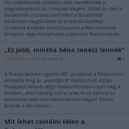
Ha csatlakoznál azokhoz, akik menekülnek a
nagyvárosokból az ünnepek idejére, töltsd az idén a
Balatonnál a szilvesztert! Mert a Balatonnál
konkrétan megőrülnek az emberek ilyenkor.
Fürdenek a tóban, partit csapnak a Káli-medence
közepén, vagy körbefutják a tapolcai Malom-tavat,…
„Ez jobb, mintha béna zenész lennék"
ilovebalaton.hu
•
2014. december 16.
0
A Brains zenekar egykori MC-je először a fővárosban
álmodta meg az „avantgárd” borbisztrót. Aztán
Budapest helyett végül Balatonfüreden nyílt meg a
Kredenc, ahol mindig szól a zene, és öt perccel az
érkezésed után már otthon érzed magad. Dobai
András a téli szezon…
Mit lehet csinálni télen a