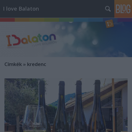
I love Balaton
Címkék
»
kredenc