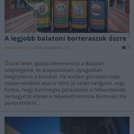
A legjobb balatoni borteraszok őszre
ilovebalaton.hu
•
2016. szeptember 16.
3
Ősszel lehet igazán belemerülni a Balaton
szépségeibe, és alaposabban, nyugodtan
megismerni a borokat. Ha közben giccsesen szép
naplementéket akarsz látni, jó zenét hallgatni, vagy
fontos, hogy különleges palackokat is felbontsanak,
ne hagyd ki ezeket a helyeket! Homola Borterasz Ha
panorámáról…