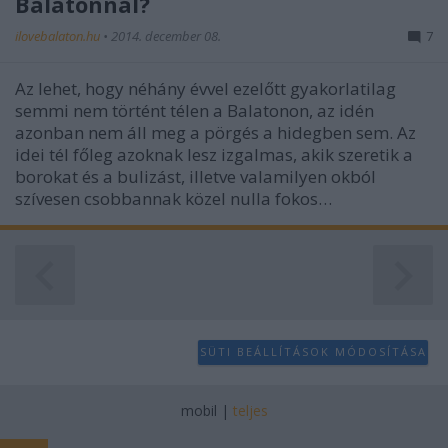
Balatonnál?
ilovebalaton.hu
•
2014. december 08.
7
Az lehet, hogy néhány évvel ezelőtt gyakorlatilag
semmi nem történt télen a Balatonon, az idén
azonban nem áll meg a pörgés a hidegben sem. Az
idei tél főleg azoknak lesz izgalmas, akik szeretik a
borokat és a bulizást, illetve valamilyen okból
szívesen csobbannak közel nulla fokos…
SÜTI BEÁLLÍTÁSOK MÓDOSÍTÁSA
mobil
|
teljes