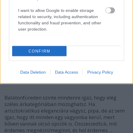
I want to allow Google to enable storage
related to security, including authentication
functionality and fraud prevention, and other
user protection.
CONFIRM
Balatonfüredi toplista - a legjobb
helyek
Data Deletion
Data Access
Privacy Policy
ilovebalaton.hu
•
2015. június 24.
0
Balatonfüreden szinte mindenre igaz, hogy elég
széles árkategóriában mozoghatsz. Ha
arisztokratikus eleganciára vágysz, pipa, de az sem
igaz, hogy itt minden egy vagyonba kerül, mert
bőven vannak olcsó opciók is. Összeszedtük, mit
érdemes megnézni/meginni, és hol érdemes…