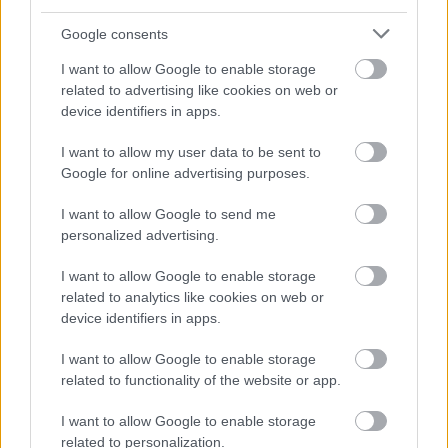
Google consents
I want to allow Google to enable storage
related to advertising like cookies on web or
Nincs többé szezon a Balatonnál
device identifiers in apps.
ilovebalaton.hu
•
2015. október 19.
4
I want to allow my user data to be sent to
Google for online advertising purposes.
Alig telt el pár hét azóta, hogy a Balatoni Kör
I want to allow Google to send me
jelenlévő tagjai esernyőkkel és gumicsizmában
personalized advertising.
partiztak a 13 fokos Balatonban, október 17-én
Tihany – Balatonfüred – Csopak – Paloznak – Alsóörs
I want to allow Google to enable storage
legjobb vendéglátósai és borászai is megnyitották
related to analytics like cookies on web or
az őszi-téli szezont…
device identifiers in apps.
I want to allow Google to enable storage
related to functionality of the website or app.
I want to allow Google to enable storage
related to personalization.