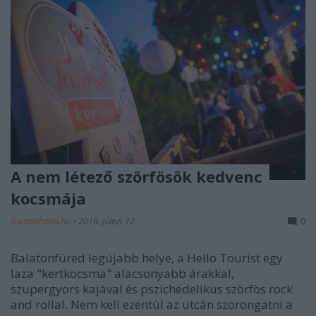
A nem létező szörfösök kedvenc
kocsmája
ilovebalaton.hu
•
2016. július 12.
0
Balatonfüred legújabb helye, a Hello Tourist egy
laza "kertkocsma" alacsonyabb árakkal,
szupergyors kajával és pszichedelikus szörfös rock
and rollal. Nem kell ezentúl az utcán szorongatni a