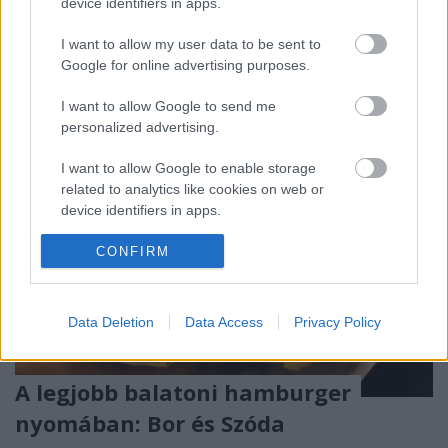
device identifiers in apps.
párja, Erika a sütiket, Papa Aron és Karina pedig a
vega kajáról gondoskodnak. Ismét egy olyan…
I want to allow my user data to be sent to
Google for online advertising purposes.
I want to allow Google to send me
personalized advertising.
I want to allow Google to enable storage
related to analytics like cookies on web or
device identifiers in apps.
I want to allow Google to enable storage
CONFIRM
related to functionality of the website or app.
I want to allow Google to enable storage
Data Deletion
Data Access
Privacy Policy
related to personalization.
I want to allow Google to enable storage
A legjobb balatoni hamburger
related to security, including authentication
nyomában: Bor és Szóda
functionality and fraud prevention, and other
user protection.