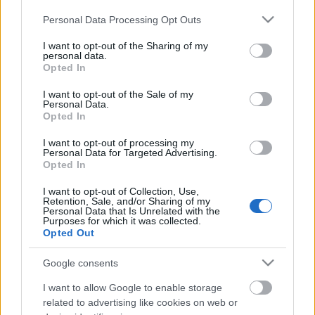
Please note that this website/app uses one or more Google
Personal Data Processing Opt Outs
services and may gather and store information including but
not limited to your visit or usage behaviour. You may click to
I want to opt-out of the Sharing of my
personal data.
grant or deny consent to Google and its third-party tags to
Opted In
use your data for below specified purposes in below Google
consent section.
I want to opt-out of the Sale of my
Personal Data.
Opted In
I want to opt-out of processing my
Personal Data for Targeted Advertising.
Opted In
Szent György-hegyi pinceparti, ahol
I want to opt-out of Collection, Use,
a dj főz
Retention, Sale, and/or Sharing of my
Personal Data that Is Unrelated with the
Purposes for which it was collected.
ilovebalaton.hu
•
2016. augusztus 17.
0
Opted Out
A Szent György-hegy déli oldalán, Kisapáti és
Google consents
Hegymagas között találod a Killer pincét, ahol
I want to allow Google to enable storage
szombatonként este hattól igazi kis gasztroszeánsz
related to advertising like cookies on web or
veszi kezdetét. A házigazda, Caspar hozza a borokat,