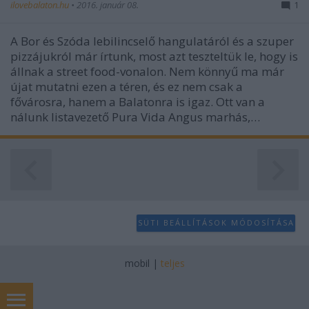
ilovebalaton.hu
•
2016. január 08.
1
A Bor és Szóda lebilincselő hangulatáról és a szuper
pizzájukról már írtunk, most azt teszteltük le, hogy is
állnak a street food-vonalon. Nem könnyű ma már
újat mutatni ezen a téren, és ez nem csak a
fővárosra, hanem a Balatonra is igaz. Ott van a
nálunk listavezető Pura Vida Angus marhás,…
SÜTI BEÁLLÍTÁSOK MÓDOSÍTÁSA
mobil
|
teljes