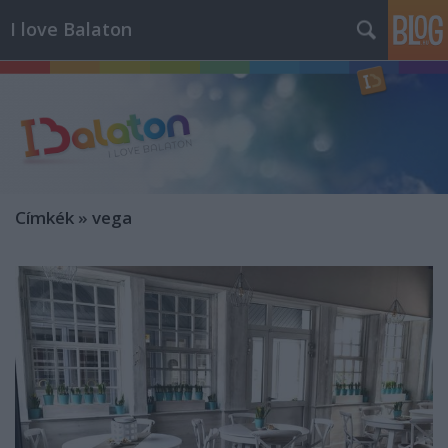
I love Balaton
Címkék
»
vega