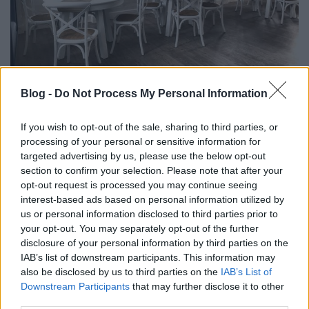
Megnyílt a Balaton első vegán
Blog -
Do Not Process My Personal Information
étterme
If you wish to opt-out of the sale, sharing to third parties, or
ilovebalaton.hu
•
2018. április 22.
12
processing of your personal or sensitive information for
targeted advertising by us, please use the below opt-out
Nem vega, hanem vegán - vagyis tejtermék, tojás,
section to confirm your selection. Please note that after your
mindenféle állati eredetű fehérjétől mentes ételek
opt-out request is processed you may continue seeing
szerepelnek az április elsején megnyílt Veganeeta
interest-based ads based on personal information utilized by
Home kínálatában. A tulajdonos-gasztroblogger, dr.
us or personal information disclosed to third parties prior to
Árvai Anita mesélt az ide vezető útról és arról, hogy
your opt-out. You may separately opt-out of the further
miért hisz abban, hogy ennek az étterem…
disclosure of your personal information by third parties on the
IAB’s list of downstream participants. This information may
also be disclosed by us to third parties on the
IAB’s List of
Downstream Participants
that may further disclose it to other
third parties.